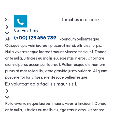
Scelerisque fermentum dui faucibus in ornare.
Call Any Time
(+00) 123 456 789
Aliquam maximus leo ac lorem bibendum pellentesque.
Quisque quis velit laoreet, placerat nisi id, ultricies turpis.
Nulla viverra neque laoreet mauris viverra tincidunt. Donec
ante nulla, ultricies eu mollis eu, egestas in eros. Ut ornare
diam id purus accumsan laoreet. Pellentesque elementum
purus at massa iaculis, vitae gravida justo pulvinar. Aliquam
posuere tortor vitae pellentesque pellentesque.
Eu volutpat odio facilisis mauris sit.
Rulla viverra neque laoreet mauris viverra tincidunt. Donec
ante nulla, ultricies eu mollis eu, egestas in eros. Ut ornare