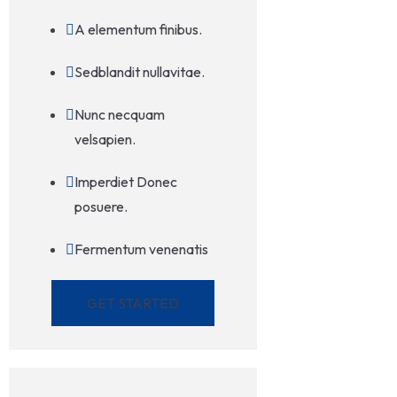
A elementum finibus.
Sedblandit nullavitae.
Nunc necquam
velsapien.
Imperdiet Donec
posuere.
Fermentum venenatis
GET STARTED