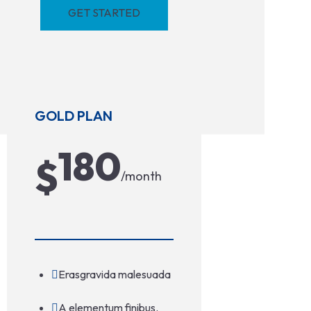
GET STARTED
GOLD PLAN
180
$
/month
Erasgravida malesuada
A elementum finibus.