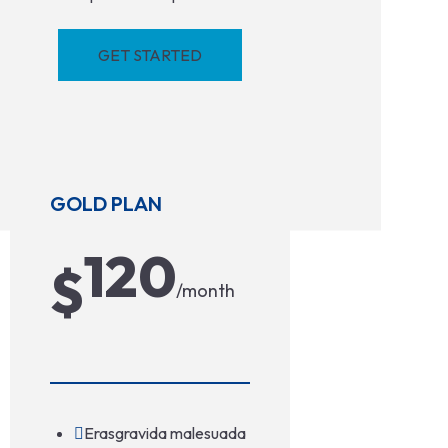
GET STARTED
GOLD PLAN
120
$
/month
Erasgravida malesuada