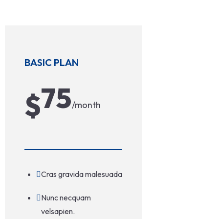
BASIC PLAN
75
$
/month
Cras gravida malesuada
Nunc necquam
velsapien.