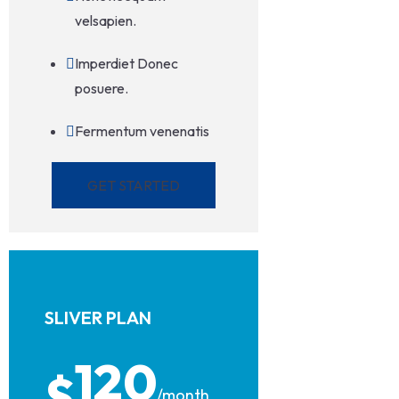
velsapien.
Imperdiet Donec
posuere.
Fermentum venenatis
GET STARTED
SLIVER PLAN
120
$
/month