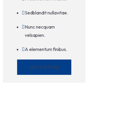
Sedblandit nullavitae.
Nunc necquam
velsapien.
A elementum finibus.
GET STARTED