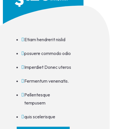
Etiam hendrerit nislid
posuere commodo odio
Imperdiet Donec uteros
Fermentum venenatis.
Pellentesque
tempusem
quis scelerisque