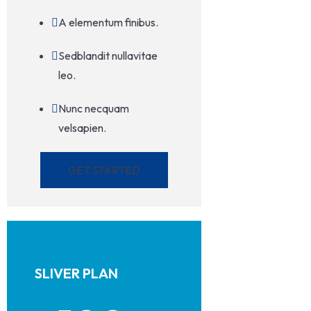
A elementum finibus.
Sedblandit nullavitae
leo.
Nunc necquam
velsapien.
GET STARTED
SLIVER PLAN