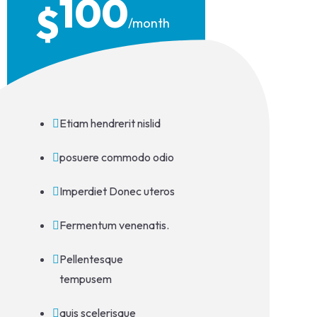
100
$
/month
Etiam hendrerit nislid
posuere commodo odio
Imperdiet Donec uteros
Fermentum venenatis.
Pellentesque
tempusem
quis scelerisque