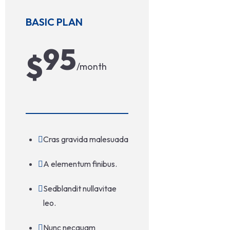
BASIC PLAN
95
$
/month
Cras gravida malesuada
A elementum finibus.
Sedblandit nullavitae
leo.
Nunc necquam