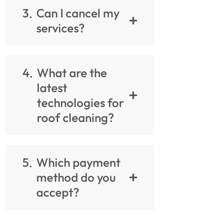
3
Can I cancel my
services?
4
What are the
latest
technologies for
roof cleaning?
5
Which payment
method do you
accept?